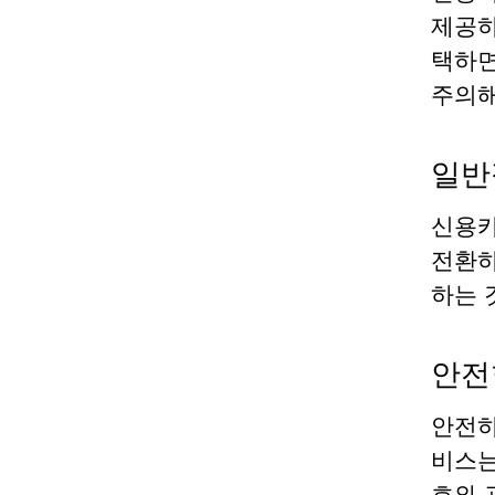
제공하
택하면
주의해
일반
신용카
전환하
하는 
안전
안전하
비스는
호와 