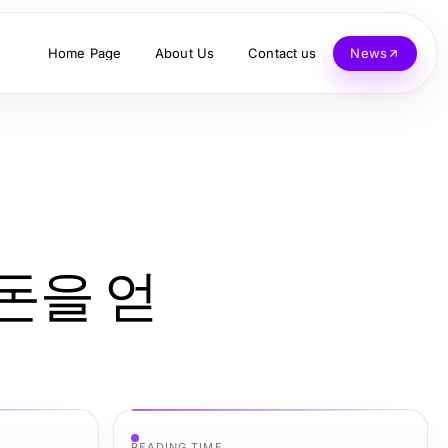
Home Page
About Us
Contact us
News
돈을 얻
READING TIME