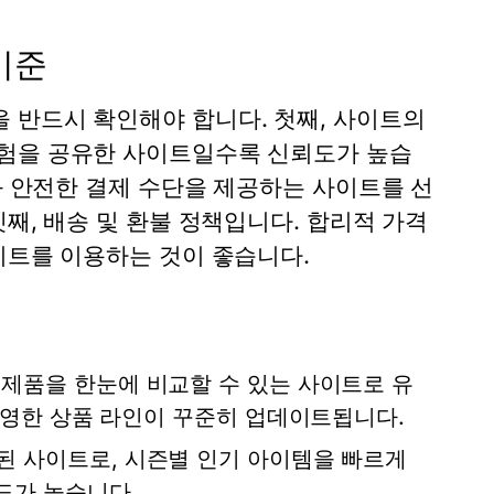
기준
 반드시 확인해야 합니다. 첫째, 사이트의
경험을 공유한 사이트일수록 신뢰도가 높습
서와 안전한 결제 수단을 제공하는 사이트를 선
째, 배송 및 환불 정책입니다. 합리적 가격
이트를 이용하는 것이 좋습니다.
제품을 한눈에 비교할 수 있는 사이트로 유
반영한 상품 라인이 꾸준히 업데이트됩니다.
 사이트로, 시즌별 인기 아이템을 빠르게
도가 높습니다.