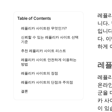
레플리
Table of Contents
니다.
레플리카 사이트란 무엇인가?
입니다
신뢰할 수 있는 레플리카 사이트 선택
다. 
기준
하게 
추천 레플리카 사이트 리스트
레플리카 사이트 안전하게 이용하는
레플
방법
레플리카 사이트의 장점
레플리
레플리카 사이트의 단점과 주의점
온라인
결론
군을 
카 사
이 있