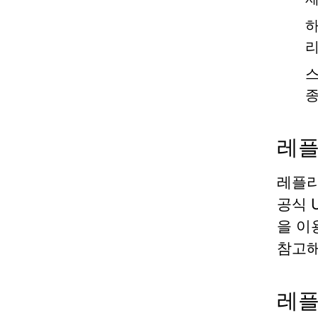
하
리
스
종
레플
레플리
공식 
을 이
참고해
레플