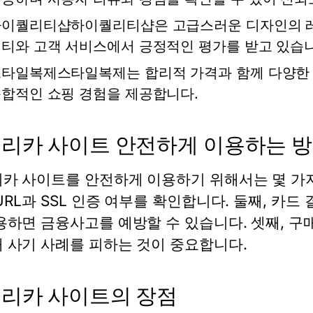
이퀄리티샵하이퀄리티샵은 고급스러운 디자인의 레
티와 고객 서비스에서 긍정적인 평가를 받고 있습니
타일복제스타일복제는 합리적 가격과 함께 다양한 액
합적인 쇼핑 경험을 제공합니다.
리카 사이트 안전하게 이용하는 
카 사이트를 안전하게 이용하기 위해서는 몇 가지
URL과 SSL 인증 여부를 확인합니다. 둘째, 카
용하면 금융사고를 예방할 수 있습니다. 셋째, 구
 사기 사례를 피하는 것이 중요합니다.
리카 사이트의 장점