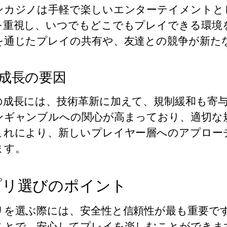
ンカジノは手軽で楽しいエンターテイメントと
を重視し、いつでもどこでもプレイできる環境
を通じたプレイの共有や、友達との競争が新た
成長の要因
の成長には、技術革新に加えて、規制緩和も寄
ンギャンブルへの関心が高まっており、適切な
これにより、新しいプレイヤー層へのアプロー
ます。
プリ選びのポイント
リを選ぶ際には、安全性と信頼性が最も重要で
ことで、安心してプレイを楽しむことができま