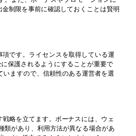
出金制限を事前に確認しておくことは賢明
事項です。ライセンスを取得している運
全に保護されるようにすることが重要で
ていますので、信頼性のある運営者を選
す戦略を立てます。ボーナスには、ウェ
種類があり、利用方法が異なる場合があ