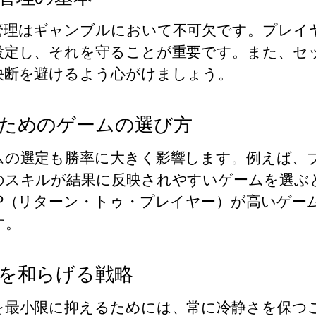
管理はギャンブルにおいて不可欠です。プレイ
設定し、それを守ることが重要です。また、セ
決断を避けるよう心がけましょう。
ためのゲームの選び方
ムの選定も勝率に大きく影響します。例えば、
のスキルが結果に反映されやすいゲームを選ぶ
TP（リターン・トゥ・プレイヤー）が高いゲー
す。
を和らげる戦略
を最小限に抑えるためには、常に冷静さを保つ