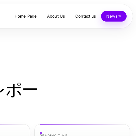
Home Page
About Us
Contact us
News
レポー
READING TIME