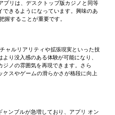
アプリは、デスクトップ版カジノと同等
イできるようになっています。興味のあ
把握することが重要です。
ーチャルリアリティや拡張現実といった技
はより没入感のある体験が可能になり、
カジノの雰囲気を再現できます。さら
ックスやゲームの滑らかさが格段に向上
ギャンブルが急増しており、アプリ オン