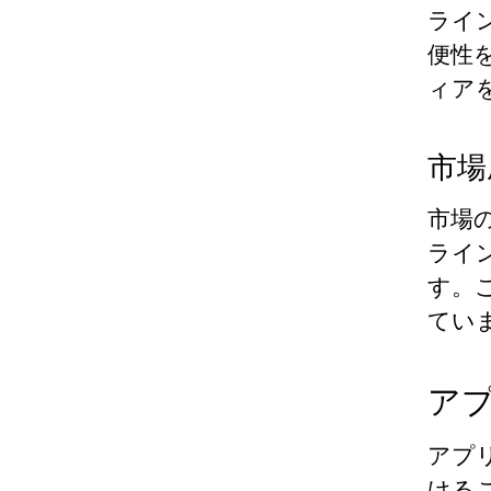
ライ
便性
ィア
市場
市場
ライ
す。
てい
ア
アプ
ける