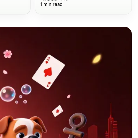
1
min read