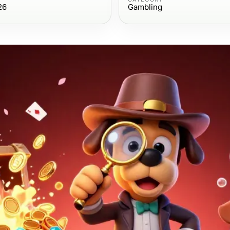
26
Gambling