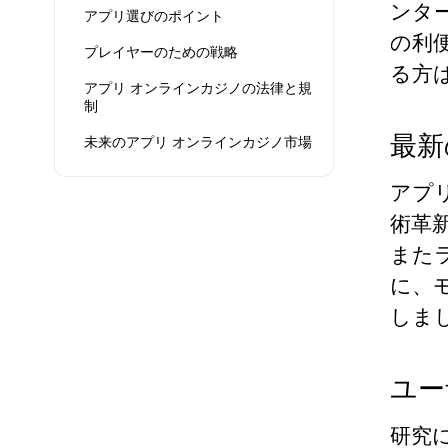
ンタ
アプリ選びのポイント
の利
プレイヤーのための戦略
る方
アプリ オンラインカジノの法律と規
制
最新
未来のアプリ オンラインカジノ市場
アプ
術革
また
に、
しま
ユー
研究