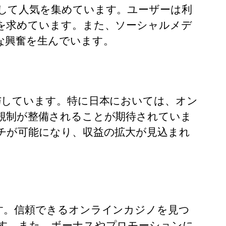
して人気を集めています。ユーザーは利
を求めています。また、ソーシャルメデ
な興奮を生んでいます。
与しています。特に日本においては、オン
規制が整備されることが期待されていま
チが可能になり、収益の拡大が見込まれ
す。信頼できるオンラインカジノを見つ
す。また、ボーナスやプロモーションに