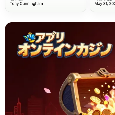
Tony Cunningham
May 31, 20