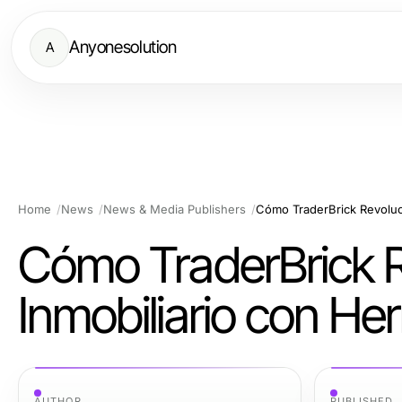
Anyonesolution
A
Home
News
News & Media Publishers
Cómo TraderBrick R
Inmobiliario con H
AUTHOR
PUBLISHED