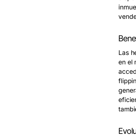
inmue
vende
Benef
Las h
en el
acced
flippi
gener
efici
tambi
Evolu