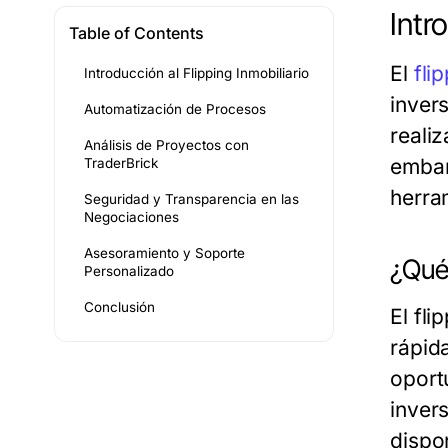
Intr
Table of Contents
El
fli
Introducción al Flipping Inmobiliario
inver
Automatización de Procesos
reali
Análisis de Proyectos con
embar
TraderBrick
herra
Seguridad y Transparencia en las
Negociaciones
Asesoramiento y Soporte
¿Qué 
Personalizado
Conclusión
El fl
rápid
oport
inver
dispo