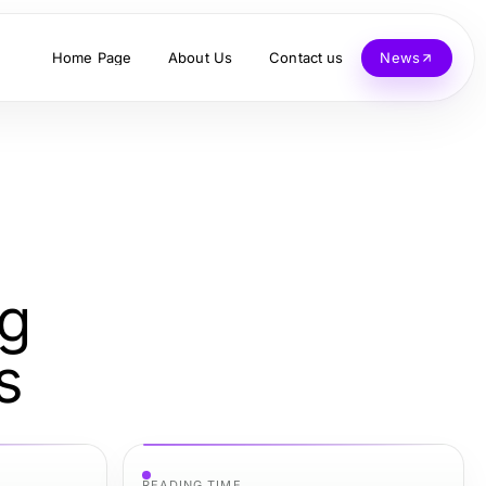
Home Page
About Us
Contact us
News
ng
s
READING TIME