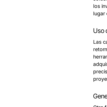
los i
lugar
Uso d
Las c
retor
herra
adqui
preci
proye
Gene