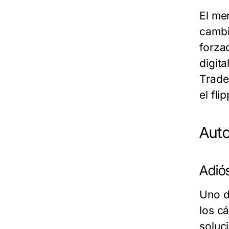
El me
cambi
forza
digit
Trade
el fli
Auto
Adió
Uno d
los c
soluc