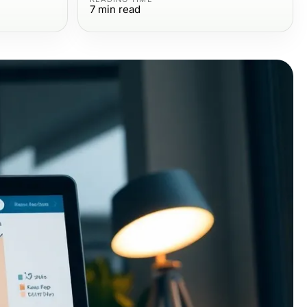
7
min read