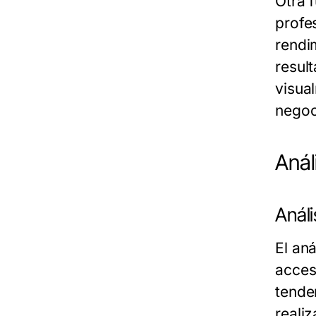
Otra 
profe
rendi
resul
visua
negoc
Anál
Análi
El aná
acces
tende
reali