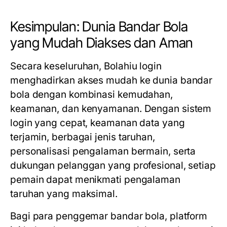
Kesimpulan: Dunia Bandar Bola
yang Mudah Diakses dan Aman
Secara keseluruhan, Bolahiu login
menghadirkan akses mudah ke dunia bandar
bola dengan kombinasi kemudahan,
keamanan, dan kenyamanan. Dengan sistem
login yang cepat, keamanan data yang
terjamin, berbagai jenis taruhan,
personalisasi pengalaman bermain, serta
dukungan pelanggan yang profesional, setiap
pemain dapat menikmati pengalaman
taruhan yang maksimal.
Bagi para penggemar bandar bola, platform