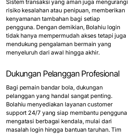
Sistem transaksi yang aman juga mengurangi
risiko kesalahan atau penipuan, memberikan
kenyamanan tambahan bagi setiap
pengguna. Dengan demikian, Bolahiu login
tidak hanya mempermudah akses tetapi juga
mendukung pengalaman bermain yang
menyeluruh dari awal hingga akhir.
Dukungan Pelanggan Profesional
Bagi pemain bandar bola, dukungan
pelanggan yang handal sangat penting.
Bolahiu menyediakan layanan customer
support 24/7 yang siap membantu pengguna
mengatasi berbagai kendala, mulai dari
masalah login hingga bantuan taruhan. Tim