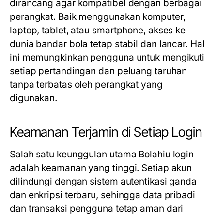
dirancang agar kompatibel dengan berbagai
perangkat. Baik menggunakan komputer,
laptop, tablet, atau smartphone, akses ke
dunia bandar bola tetap stabil dan lancar. Hal
ini memungkinkan pengguna untuk mengikuti
setiap pertandingan dan peluang taruhan
tanpa terbatas oleh perangkat yang
digunakan.
Keamanan Terjamin di Setiap Login
Salah satu keunggulan utama Bolahiu login
adalah keamanan yang tinggi. Setiap akun
dilindungi dengan sistem autentikasi ganda
dan enkripsi terbaru, sehingga data pribadi
dan transaksi pengguna tetap aman dari