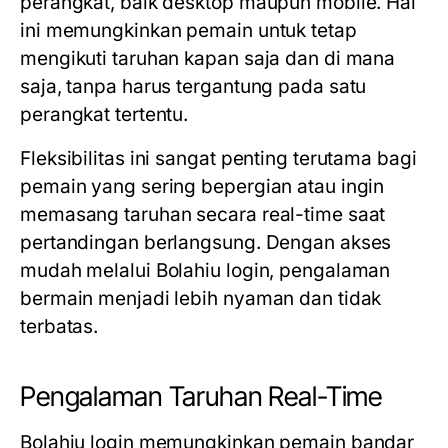
perangkat, baik desktop maupun mobile. Hal
ini memungkinkan pemain untuk tetap
mengikuti taruhan kapan saja dan di mana
saja, tanpa harus tergantung pada satu
perangkat tertentu.
Fleksibilitas ini sangat penting terutama bagi
pemain yang sering bepergian atau ingin
memasang taruhan secara real-time saat
pertandingan berlangsung. Dengan akses
mudah melalui Bolahiu login, pengalaman
bermain menjadi lebih nyaman dan tidak
terbatas.
Pengalaman Taruhan Real-Time
Bolahiu login memungkinkan pemain bandar