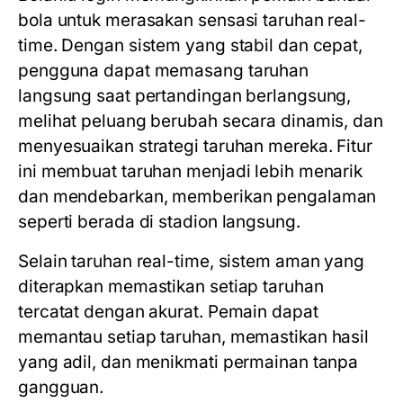
bola untuk merasakan sensasi taruhan real-
time. Dengan sistem yang stabil dan cepat,
pengguna dapat memasang taruhan
langsung saat pertandingan berlangsung,
melihat peluang berubah secara dinamis, dan
menyesuaikan strategi taruhan mereka. Fitur
ini membuat taruhan menjadi lebih menarik
dan mendebarkan, memberikan pengalaman
seperti berada di stadion langsung.
Selain taruhan real-time, sistem aman yang
diterapkan memastikan setiap taruhan
tercatat dengan akurat. Pemain dapat
memantau setiap taruhan, memastikan hasil
yang adil, dan menikmati permainan tanpa
gangguan.