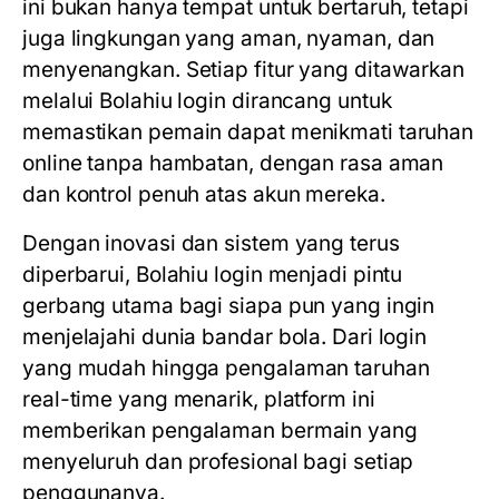
ini bukan hanya tempat untuk bertaruh, tetapi
juga lingkungan yang aman, nyaman, dan
menyenangkan. Setiap fitur yang ditawarkan
melalui Bolahiu login dirancang untuk
memastikan pemain dapat menikmati taruhan
online tanpa hambatan, dengan rasa aman
dan kontrol penuh atas akun mereka.
Dengan inovasi dan sistem yang terus
diperbarui, Bolahiu login menjadi pintu
gerbang utama bagi siapa pun yang ingin
menjelajahi dunia bandar bola. Dari login
yang mudah hingga pengalaman taruhan
real-time yang menarik, platform ini
memberikan pengalaman bermain yang
menyeluruh dan profesional bagi setiap
penggunanya.