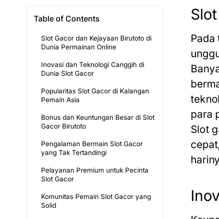
Slo
Table of Contents
Pada 
Slot Gacor dan Kejayaan Birutoto di
Dunia Permainan Online
ungg
Inovasi dan Teknologi Canggih di
Banya
Dunia Slot Gacor
berma
Popularitas Slot Gacor di Kalangan
tekno
Pemain Asia
para 
Bonus dan Keuntungan Besar di Slot
Gacor Birutoto
Slot 
cepat
Pengalaman Bermain Slot Gacor
yang Tak Tertandingi
harin
Pelayanan Premium untuk Pecinta
Slot Gacor
Ino
Komunitas Pemain Slot Gacor yang
Solid