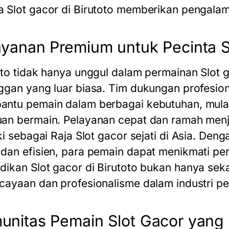
a
Slot gacor
di Birutoto memberikan pengala
ayanan Premium untuk Pecinta S
oto tidak hanya unggul dalam permainan
Slot 
ggan yang luar biasa. Tim dukungan profesiona
ntu pemain dalam berbagai kebutuhan, mulai da
an bermain. Pelayanan cepat dan ramah menja
uki sebagai
Raja Slot gacor
sejati di Asia. De
dan efisien, para pemain dapat menikmati pe
adikan
Slot gacor
di Birutoto bukan hanya sekad
cayaan dan profesionalisme dalam industri pe
unitas Pemain Slot Gacor yang 