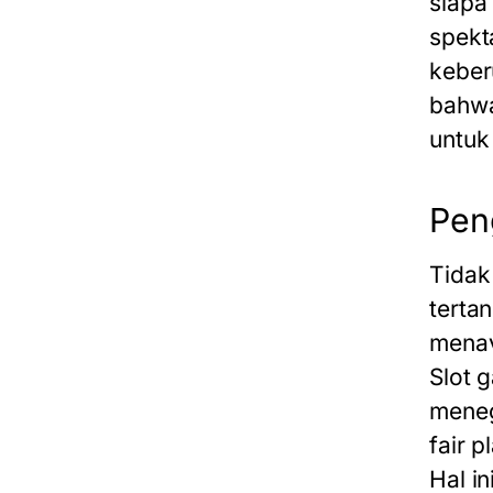
siapa
spekt
keber
bahw
untuk
Pen
Tidak
terta
menav
Slot 
meneg
fair 
Hal i