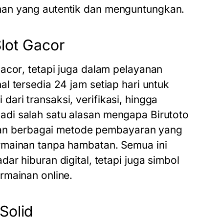
man yang autentik dan menguntungkan.
lot Gacor
gacor
, tetapi juga dalam pelayanan
l tersedia 24 jam setiap hari untuk
ri transaksi, verifikasi, hingga
di salah satu alasan mengapa Birutoto
ngan berbagai metode pembayaran yang
rmainan tanpa hambatan. Semua ini
ar hiburan digital, tetapi juga simbol
rmainan online.
Solid