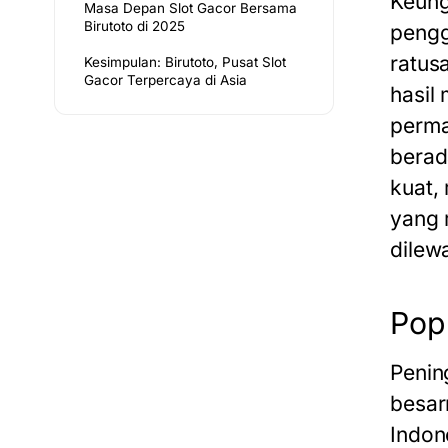
Keung
Masa Depan Slot Gacor Bersama
Birutoto di 2025
pengg
ratus
Kesimpulan: Birutoto, Pusat Slot
Gacor Terpercaya di Asia
hasil 
perma
berad
kuat,
yang 
dilew
Pop
Penin
besar
Indon