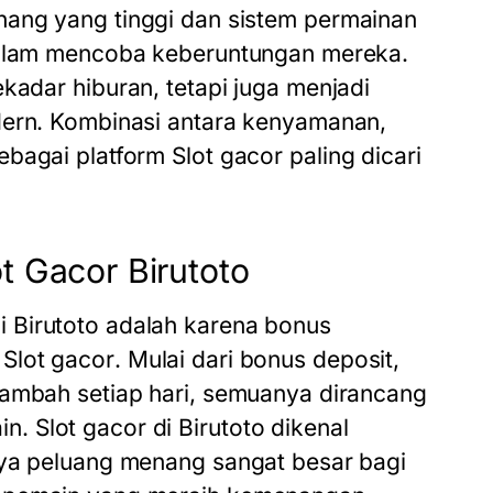
ang yang tinggi dan sistem permainan
 dalam mencoba keberuntungan mereka.
ekadar hiburan, tetapi juga menjadi
odern. Kombinasi antara kenyamanan,
sebagai platform
Slot gacor
paling dicari
t Gacor Birutoto
 Birutoto adalah karena bonus
n
Slot gacor
. Mulai dari bonus deposit,
tambah setiap hari, semuanya dirancang
in.
Slot gacor
di Birutoto dikenal
nya peluang menang sangat besar bagi