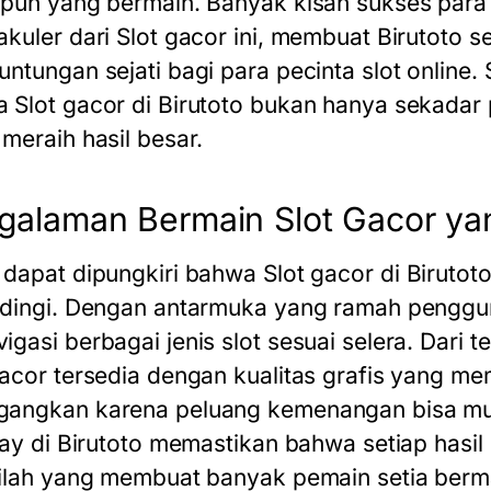
 pun yang bermain. Banyak kisah sukses par
akuler dari
Slot gacor
ini, membuat Birutoto s
untungan sejati bagi para pecinta slot online
a
Slot gacor
di Birutoto bukan hanya sekadar
 meraih hasil besar.
galaman Bermain Slot Gacor yan
 dapat dipungkiri bahwa
Slot gacor
di Birutot
ndingi. Dengan antarmuka yang ramah pengg
igasi berbagai jenis slot sesuai selera. Dari 
gacor
tersedia dengan kualitas grafis yang me
angkan karena peluang kemenangan bisa munc
play di Birutoto memastikan bahwa setiap hasi
nilah yang membuat banyak pemain setia bermai