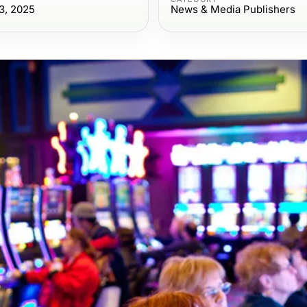
3, 2025
News & Media Publishers