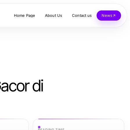
Home Page
About Us
Contact us
News
Gacor di
READING TIME