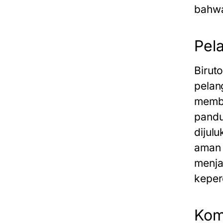
bahw
Pel
Birut
pelan
memba
pandu
dijul
aman 
menj
keper
Kom