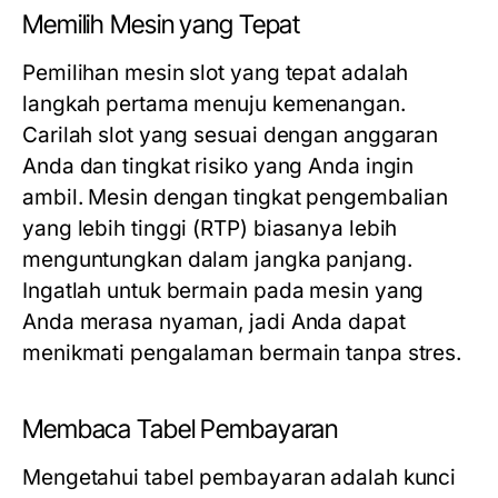
Memilih Mesin yang Tepat
Pemilihan mesin slot yang tepat adalah
langkah pertama menuju kemenangan.
Carilah slot yang sesuai dengan anggaran
Anda dan tingkat risiko yang Anda ingin
ambil. Mesin dengan tingkat pengembalian
yang lebih tinggi (RTP) biasanya lebih
menguntungkan dalam jangka panjang.
Ingatlah untuk bermain pada mesin yang
Anda merasa nyaman, jadi Anda dapat
menikmati pengalaman bermain tanpa stres.
Membaca Tabel Pembayaran
Mengetahui tabel pembayaran adalah kunci