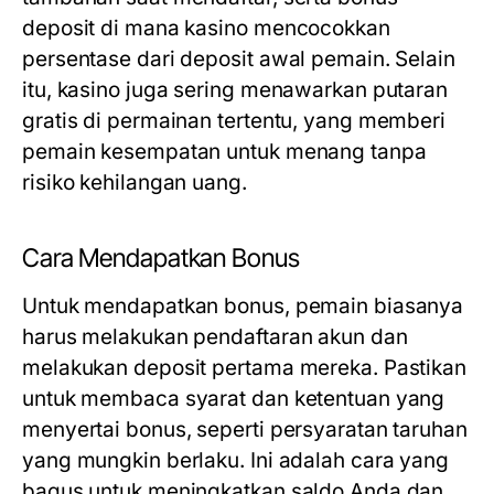
deposit di mana kasino mencocokkan
persentase dari deposit awal pemain. Selain
itu, kasino juga sering menawarkan putaran
gratis di permainan tertentu, yang memberi
pemain kesempatan untuk menang tanpa
risiko kehilangan uang.
Cara Mendapatkan Bonus
Untuk mendapatkan bonus, pemain biasanya
harus melakukan pendaftaran akun dan
melakukan deposit pertama mereka. Pastikan
untuk membaca syarat dan ketentuan yang
menyertai bonus, seperti persyaratan taruhan
yang mungkin berlaku. Ini adalah cara yang
bagus untuk meningkatkan saldo Anda dan