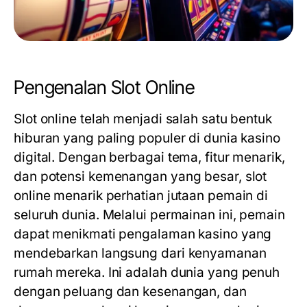
Pengenalan Slot Online
Slot online telah menjadi salah satu bentuk
hiburan yang paling populer di dunia kasino
digital. Dengan berbagai tema, fitur menarik,
dan potensi kemenangan yang besar, slot
online menarik perhatian jutaan pemain di
seluruh dunia. Melalui permainan ini, pemain
dapat menikmati pengalaman kasino yang
mendebarkan langsung dari kenyamanan
rumah mereka. Ini adalah dunia yang penuh
dengan peluang dan kesenangan, dan