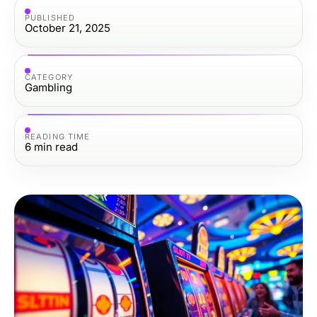
PUBLISHED
October 21, 2025
CATEGORY
Gambling
READING TIME
6
min read