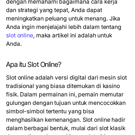
dengan memahami bagaimana cara kerja
dan strategi yang tepat, Anda dapat
meningkatkan peluang untuk menang. Jika
Anda ingin menjelajahi lebih dalam tentang
slot online
, maka artikel ini adalah untuk
Anda.
Apa itu Slot Online?
Slot online adalah versi digital dari mesin slot
tradisional yang biasa ditemukan di kasino
fisik. Dalam permainan ini, pemain memutar
gulungan dengan tujuan untuk mencocokkan
simbol-simbol tertentu yang bisa
menghasilkan kemenangan. Slot online hadir
dalam berbagai bentuk, mulai dari slot klasik