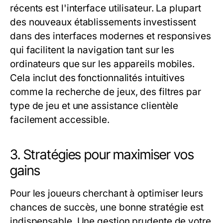
récents est l'interface utilisateur. La plupart
des nouveaux établissements investissent
dans des interfaces modernes et responsives
qui facilitent la navigation tant sur les
ordinateurs que sur les appareils mobiles.
Cela inclut des fonctionnalités intuitives
comme la recherche de jeux, des filtres par
type de jeu et une assistance clientèle
facilement accessible.
3. Stratégies pour maximiser vos
gains
Pour les joueurs cherchant à optimiser leurs
chances de succès, une bonne stratégie est
indispensable. Une gestion prudente de votre