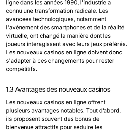
ligne dans les années 1990, l'industrie a
connu une transformation radicale. Les
avancées technologiques, notamment
l'avènement des
smartphones
et de la
réalité
virtuelle
, ont changé la manière dont les
joueurs interagissent avec leurs jeux préférés.
Les nouveaux casinos en ligne doivent donc
s'adapter à ces changements pour rester
compétitifs.
1.3 Avantages des nouveaux casinos
Les nouveaux casinos en ligne offrent
plusieurs avantages notables. Tout d’abord,
ils proposent souvent des
bonus de
bienvenue
attractifs pour séduire les