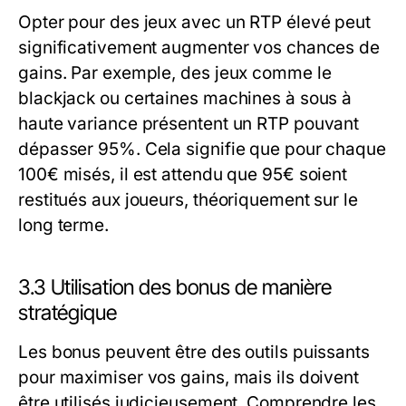
Opter pour des jeux avec un RTP élevé peut
significativement augmenter vos chances de
gains. Par exemple, des jeux comme le
blackjack ou certaines machines à sous à
haute variance présentent un RTP pouvant
dépasser 95%. Cela signifie que pour chaque
100€ misés, il est attendu que 95€ soient
restitués aux joueurs, théoriquement sur le
long terme.
3.3 Utilisation des bonus de manière
stratégique
Les bonus peuvent être des outils puissants
pour maximiser vos gains, mais ils doivent
être utilisés judicieusement. Comprendre les