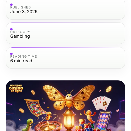
PUBLISHED
June 3, 2026
CATEGORY
Gambling
READING TIME
6
min read