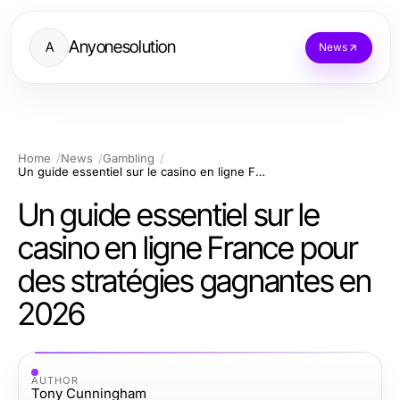
Anyonesolution
A
News
Home
News
Gambling
Un guide essentiel sur le casino en ligne France pour des stratégies gagnantes en 2026
Un guide essentiel sur le
casino en ligne France pour
des stratégies gagnantes en
2026
AUTHOR
Tony Cunningham