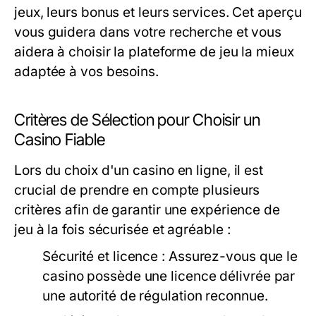
jeux, leurs bonus et leurs services. Cet aperçu
vous guidera dans votre recherche et vous
aidera à choisir la plateforme de jeu la mieux
adaptée à vos besoins.
Critères de Sélection pour Choisir un
Casino Fiable
Lors du choix d'un casino en ligne, il est
crucial de prendre en compte plusieurs
critères afin de garantir une expérience de
jeu à la fois sécurisée et agréable :
Sécurité et licence :
Assurez-vous que le
casino possède une licence délivrée par
une autorité de régulation reconnue.