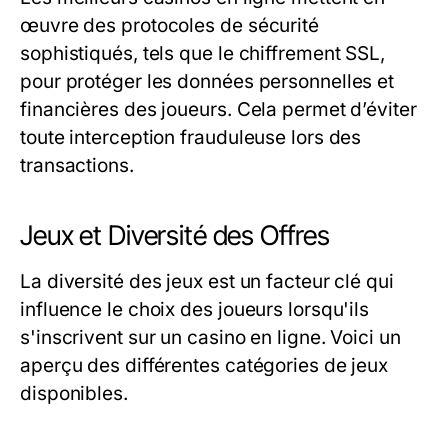
œuvre des protocoles de sécurité
sophistiqués, tels que le chiffrement SSL,
pour protéger les données personnelles et
financières des joueurs. Cela permet d’éviter
toute interception frauduleuse lors des
transactions.
Jeux et Diversité des Offres
La diversité des jeux est un facteur clé qui
influence le choix des joueurs lorsqu'ils
s'inscrivent sur un casino en ligne. Voici un
aperçu des différentes catégories de jeux
disponibles.