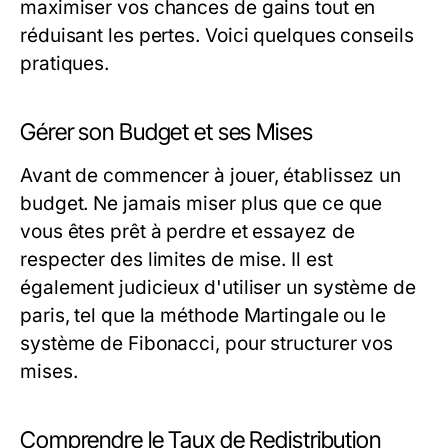
maximiser vos chances de gains tout en
réduisant les pertes. Voici quelques conseils
pratiques.
Gérer son Budget et ses Mises
Avant de commencer à jouer, établissez un
budget. Ne jamais miser plus que ce que
vous êtes prêt à perdre et essayez de
respecter des limites de mise. Il est
également judicieux d'utiliser un système de
paris, tel que la méthode Martingale ou le
système de Fibonacci, pour structurer vos
mises.
Comprendre le Taux de Redistribution