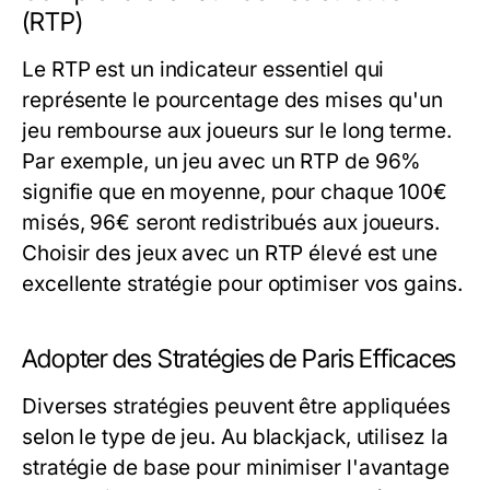
(RTP)
Le RTP est un indicateur essentiel qui
représente le pourcentage des mises qu'un
jeu rembourse aux joueurs sur le long terme.
Par exemple, un jeu avec un RTP de 96%
signifie que en moyenne, pour chaque 100€
misés, 96€ seront redistribués aux joueurs.
Choisir des jeux avec un RTP élevé est une
excellente stratégie pour optimiser vos gains.
Adopter des Stratégies de Paris Efficaces
Diverses stratégies peuvent être appliquées
selon le type de jeu. Au blackjack, utilisez la
stratégie de base pour minimiser l'avantage