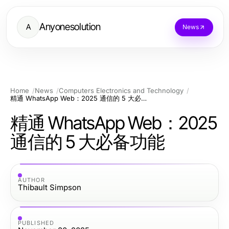
Anyonesolution
A
News
Home
News
Computers Electronics and Technology
精通 WhatsApp Web：2025 通信的 5 大必备功能
精通 WhatsApp Web：2025
通信的 5 大必备功能
AUTHOR
Thibault Simpson
PUBLISHED