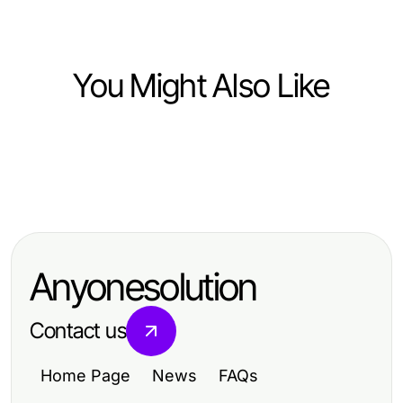
You Might Also Like
Computers Electronics and Technology
Computers Electronics and Technology
Riscos Sobre Movie APK Que Todo
Computers Electronics and Technology
2026年clash官网的变化：专业开发
Entusiasta de IA Deve Conhecer
成功实施港股WebSocket推送接口的
者如何发挥最大效能
em 2026
五大支柱：2026年专家指南
Anyonesolution
Contact us
Home Page
News
FAQs