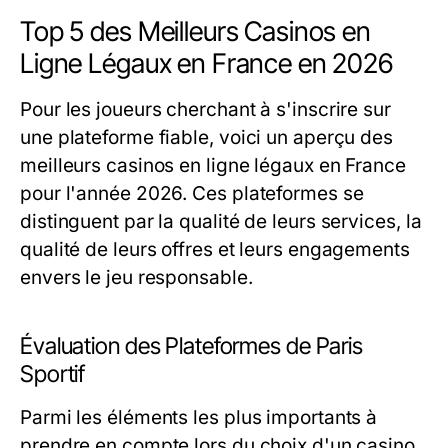
Top 5 des Meilleurs Casinos en
Ligne Légaux en France en 2026
Pour les joueurs cherchant à s'inscrire sur
une plateforme fiable, voici un aperçu des
meilleurs casinos en ligne légaux en France
pour l'année 2026. Ces plateformes se
distinguent par la qualité de leurs services, la
qualité de leurs offres et leurs engagements
envers le jeu responsable.
Évaluation des Plateformes de Paris
Sportif
Parmi les éléments les plus importants à
prendre en compte lors du choix d'un casino