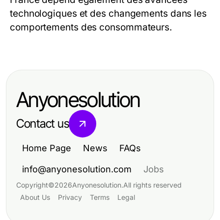
technologiques et des changements dans les
comportements des consommateurs.
Anyonesolution
Contact us
Home Page
News
FAQs
info@anyonesolution.com
Jobs
Copyright
©
2026
Anyonesolution
.
All rights reserved
About Us
Privacy
Terms
Legal