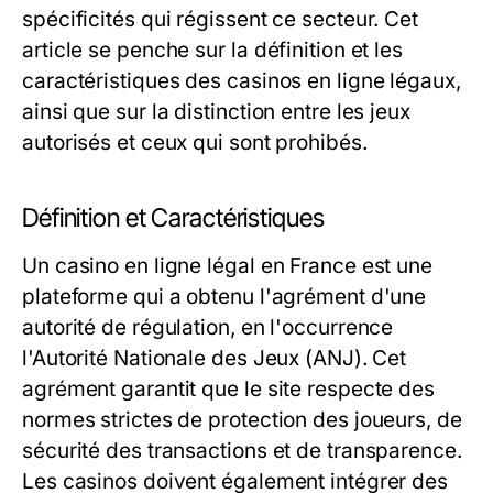
spécificités qui régissent ce secteur. Cet
article se penche sur la définition et les
caractéristiques des casinos en ligne légaux,
ainsi que sur la distinction entre les jeux
autorisés et ceux qui sont prohibés.
Définition et Caractéristiques
Un casino en ligne légal en France est une
plateforme qui a obtenu l'agrément d'une
autorité de régulation, en l'occurrence
l'Autorité Nationale des Jeux (ANJ). Cet
agrément garantit que le site respecte des
normes strictes de protection des joueurs, de
sécurité des transactions et de transparence.
Les casinos doivent également intégrer des