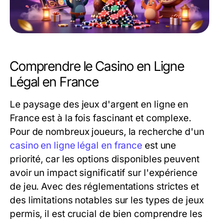
Comprendre le Casino en Ligne
Légal en France
Le paysage des jeux d'argent en ligne en
France est à la fois fascinant et complexe.
Pour de nombreux joueurs, la recherche d'un
casino en ligne légal en france
est une
priorité, car les options disponibles peuvent
avoir un impact significatif sur l'expérience
de jeu. Avec des réglementations strictes et
des limitations notables sur les types de jeux
permis, il est crucial de bien comprendre les