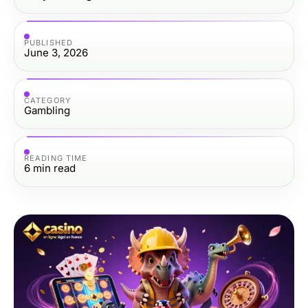
PUBLISHED
June 3, 2026
CATEGORY
Gambling
READING TIME
6
min read