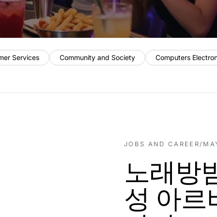
mer Services
Community and Society
Computers Electro
JOBS AND CAREER
/
MA
노래방밤
성 아르