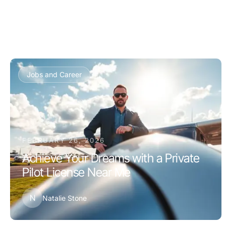
Jobs and Career
FEBRUARY 26, 2026
Achieve Your Dreams with a Private
Pilot License Near Me
N
Natalie Stone