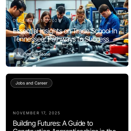
DECEMBER 19, 2025
Essential Insights on Trade School In
Tennessee: Pathways to Success
N
Natalie Stone
Jobs and Career
NOVEMBER 17, 2025
Building Futures: A Guide to