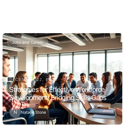
Jobs and Career
DECEMBER 22, 2025
Strategies for Effective Workforce
Development: Bridging Skills Gaps
N
Natalie Stone