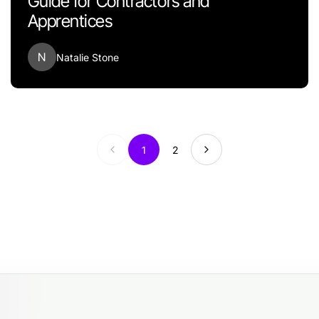
Guide for Contractors and
Apprentices
N
Natalie Stone
1
2