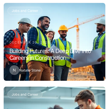
Jobs and Career
DECEMBER 20, 2025
Building Futures: A Deep Dive into
Careers in Construction
N
Natalie Stone
Jobs and Career