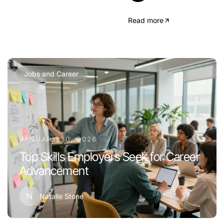
Read more
Jobs and Career
JANUARY 30, 2026
Top Skills Employers Seek for Career
Advancement
N
Natalie Stone