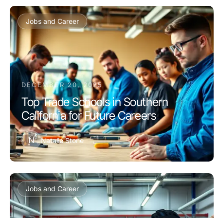
Jobs and Career
DECEMBER 20, 2025
Top Trade Schools in Southern
California for Future Careers
N
Natalie Stone
Jobs and Career