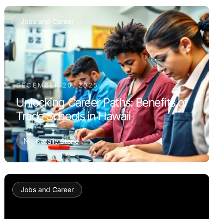
Jobs and Career
DECEMBER 20, 2025
Unlocking Career Paths: Benefits of
Trade Schools in Hawaii
N
Natalie Stone
Jobs and Career